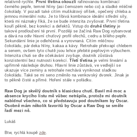
relativně rychle.
První třetina okouzlí
rafinovanou kombinací
černého pepře, temné hlíny (asi černozem nebo co) a sladké mléčné
čokolády. V pozadí také cítím muškátový oříšek, opečený chleba a
jemnou minerální notu. Je to líbivá kombinace ideální střední síly,
která mi náznaky říká, že se bude intenzita zvyšovat. První třetina
kouří pěkně, bez korekcí a defektů. Vstup do
druhé třetiny
je
takové prodloužení té první. Později se žačíná Raw Dog vybarvovat
a dává na odiv hlavní chuťový profil ořechů, cedru a bílého pepře.
Sekundární linie je odlehčená a vyrovnaná. Cítím mléčnou
čokoládu, pár deka hlíny, kakaa a kávy. Retrohale překvapí chlebem
a senem, ovšem tyto chutě jsou lehce přebité pepřovým výbuchem.
Intenzita chuti se dle očekávání zvyšuje, doutník zůstává
konzistentní bez nutnosti korekcí.
Třetí třetina
je velmi lineární a
upřímně následuje druhou. Hlavní linie zůstává, ve vedlejší se
ukazuje více zeminy a retrohale nechává vyniknout sladkou
čokoládu. Také se mi seno změnilo na venkovský dvorek. Jinak je
to pěkně čisté a přímé. Hoření stále v pořádku.
Raw Dog je skvělý doutník s klasickou chutí. Bavil mě moc a
absence krycího listu mě vůbec netrápila, protože mi doutník
nabídnul všechno, co si představuju pod doutníkem by Oscar.
Osobně mám několik favoritů by Oscar a Raw Dog se směle
řadí mezi ně.
Lukáš
Btw, rychlá koupě
zde
.