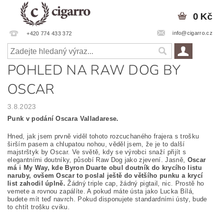
0 Kč
info@cigarro.cz
+420 774 433 372
POHLED NA RAW DOG BY
OSCAR
3.8.2023
Punk v podání Oscara Valladarese.
Hned, jak jsem prvně viděl tohoto rozcuchaného frajera s trošku
širším pasem a chlupatou nohou, věděl jsem, že je to další
majstrštyk by Oscar. Ve světě, kdy se výrobci snaží přijít s
elegantními doutníky, působí Raw Dog jako zjevení. Jasně,
Oscar
má i My Way, kde Byron Duarte obul doutník do krycího listu
naruby, ovšem Oscar to poslal ještě do většího punku a krycí
list zahodil úplně.
Žádný triple cap, žádný pigtail, nic. Prostě ho
vemete a rovnou zapálíte. A pokud máte ústa jako Lucka Bílá,
budete mít teď navrch. Pokud disponujete standardními ústy, bude
to chtít trošku cviku.