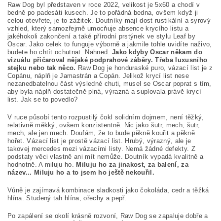
Raw Dog byl představen v roce 2022, velikost je 5x60 a chodí v
bedně po padesáti kusech. Je to pořádná bedna, ovšem když ji
celou otevřete, je to zážitek. Doutníky mají dost rustikální a syrový
vzhled, který samozřejmě umocňuje absence krycího listu a
jakéhokoli zakončení a také přírodní prstýnek ve stylu Leaf by
Oscar. Jako celek to funguje výborně a jakmile tohle uvidíte naživo,
budete ho chtít ochutnat. Nahned.
Jako kdyby Oscar někam do
vizuálu přičaroval nějaké podprahové záběry. Třeba luxusního
stejku nebo tak něco.
Raw Dog je honduraské puro, vázací list je z
Copánu, náplň je Jamastrán a Copán. Jelikož krycí list nese
nezanedbatelnou část výsledné chuti, musel se Oscar poprat s tím,
aby byla náplň dostatečně plná, výrazná a suplovala právě krycí
list. Jak se to povedlo?
V ruce působí tento rozpustilý čokl solidním dojmem, není těžký,
relativně měkký, ovšem konzistentně. Nic jako šutr, mech, šutr,
mech, ale jen mech. Doufám, že to bude pěkně kouřit a pěkně
hořet. Vázací list je prostě vázací list. Hrubý, výrazný, ale je
takovej mercedes mezi vázacími listy. Nemá žádné defekty. Z
podstaty věci vlastně ani mít nemůže. Doutník vypadá kvalitně a
hodnotně. A miluju ho.
Miluju ho za jinakost, za balení, za
název... Miluju ho a to jsem ho ještě nekouřil.
Vůně je zajímavá kombinace sladkosti jako čokoláda, cedr a těžká
hlína. Studený tah hlína, ořechy a pepř.
Po zapálení se okolí krásně rozvoní, Raw Dog se zapaluje dobře a