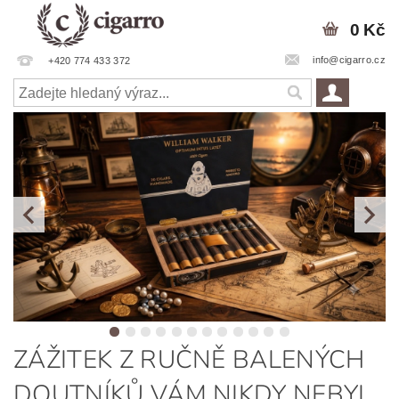
0 Kč
info@cigarro.cz
+420 774 433 372
ZÁŽITEK Z RUČNĚ BALENÝCH
DOUTNÍKŮ VÁM NIKDY NEBYL