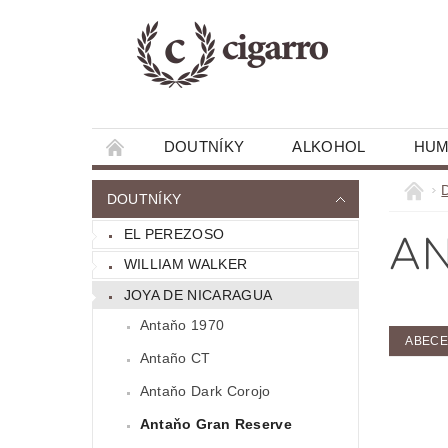
DOUTNÍKY
ALKOHOL
HUM
RECENZE A ZAJÍMAVOSTI
DOUTNÍKY
AN
EL PEREZOSO
WILLIAM WALKER
JOYA DE NICARAGUA
Antaňo 1970
ABEC
Antaño CT
Antaňo Dark Corojo
Antaňo Gran Reserve