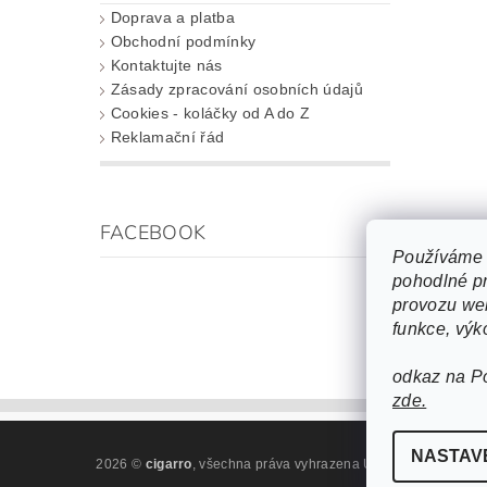
Doprava a platba
Obchodní podmínky
Kontaktujte nás
Zásady zpracování osobních údajů
Cookies - koláčky od A do Z
Reklamační řád
FACEBOOK
Používáme 
pohodlné pr
provozu web
funkce, výk
odkaz na P
zde.
NASTAV
2026 ©
cigarro
, všechna práva vyhrazena
Upravit nastavení c