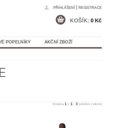
|
PŘIHLÁŠENÍ
REGISTRACE
KOŠÍK:
0 Kč
VÉ POPELNÍKY
AKČNÍ ZBOŽÍ
E
1
1
3
Stránka
z
-
položek celkem