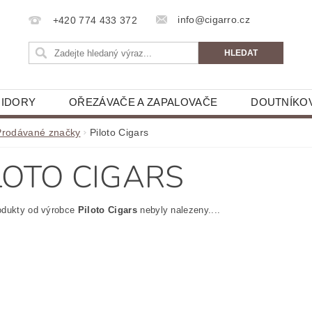
info@cigarro.cz
+420 774 433 372
IDORY
OŘEZÁVAČE A ZAPALOVAČE
DOUTNÍKO
Prodávané značky
Piloto Cigars
LOTO CIGARS
odukty od výrobce
Piloto Cigars
nebyly nalezeny....