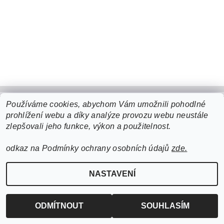
Používáme cookies, abychom Vám umožnili pohodlné
prohlížení webu a díky analýze provozu webu neustále
Upravit nastavení cookies
2026 ©
cigarro
, všechna práva vyhrazena
zlepšovali jeho funkce, výkon a použitelnost.
Vytvořil Shoptet
odkaz na Podmínky ochrany osobních údajů
zde.
NASTAVENÍ
ODMÍTNOUT
SOUHLASÍM