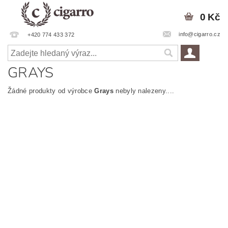
0 Kč
info@cigarro.cz
+420 774 433 372
GRAYS
Žádné produkty od výrobce
Grays
nebyly nalezeny....