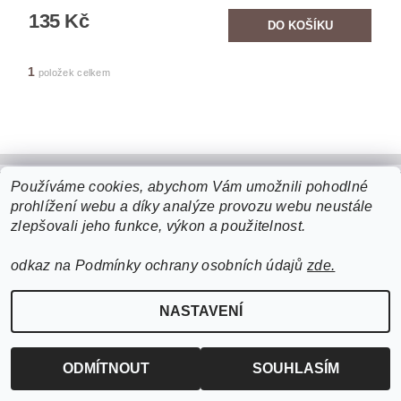
135 Kč
1
položek celkem
Používáme cookies, abychom Vám umožnili pohodlné
prohlížení webu a díky analýze provozu webu neustále
Upravit nastavení cookies
2026 ©
cigarro
, všechna práva vyhrazena
zlepšovali jeho funkce, výkon a použitelnost.
Vytvořil Shoptet
odkaz na Podmínky ochrany osobních údajů
zde.
NASTAVENÍ
ODMÍTNOUT
SOUHLASÍM