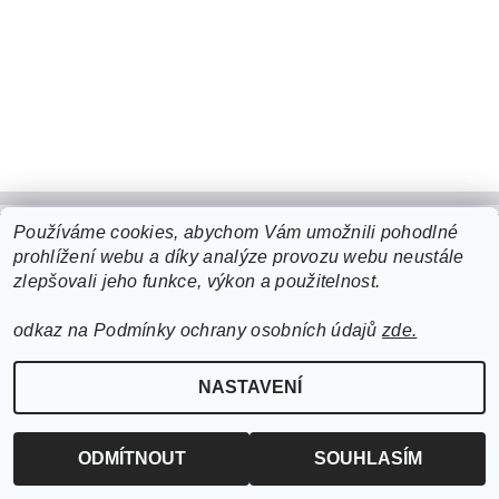
Používáme cookies, abychom Vám umožnili pohodlné
prohlížení webu a díky analýze provozu webu neustále
Upravit nastavení cookies
2026 ©
cigarro
, všechna práva vyhrazena
zlepšovali jeho funkce, výkon a použitelnost.
Vytvořil Shoptet
odkaz na Podmínky ochrany osobních údajů
zde.
NASTAVENÍ
ODMÍTNOUT
SOUHLASÍM