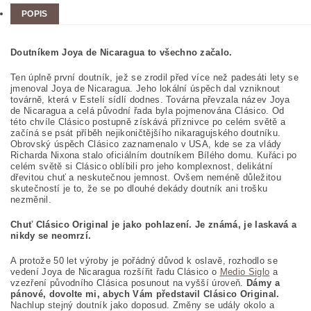
POPIS
Doutníkem Joya de Nicaragua to všechno začalo.
Ten úplně první doutník, jež se zrodil před více než padesáti lety se
jmenoval Joya de Nicaragua. Jeho lokální úspěch dal vzniknout
továrně, která v Estelí sídlí dodnes. Továrna převzala název Joya
de Nicaragua a celá původní řada byla pojmenována Clásico. Od
této chvíle Clásico postupně získává příznivce po celém světě a
začíná se psát příběh nejikoničtějšího nikaragujského doutníku.
Obrovský úspěch Clásico zaznamenalo v USA, kde se za vlády
Richarda Nixona stalo oficiálním doutníkem Bílého domu. Kuřáci po
celém světě si Clásico oblíbili pro jeho komplexnost, delikátní
dřevitou chuť a neskutečnou jemnost. Ovšem neméně důležitou
skutečností je to, že se po dlouhé dekády doutník ani trošku
nezměnil.
Chuť Clásico Original je jako pohlazení. Je známá, je laskavá a
nikdy se neomrzí.
A protože 50 let výroby je pořádný důvod k oslavě, rozhodlo se
vedení Joya de Nicaragua rozšířit řadu Clásico o
Medio Siglo
a
vzezření původního Clásica posunout na vyšší úroveň.
Dámy a
pánové, dovolte mi, abych Vám představil Clásico Original.
Nachlup stejný doutník jako doposud. Změny se udály okolo a