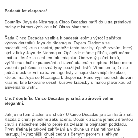
Padesát let elegance!
Doutníky Joya de Nicaragua Cinco Decadas patří do ultra prémiové
rodiny mistrovských kousků Obras Maestras.
Řada Cinco Decadas vznikla k padesátiletému výročí začátku
výroby doutníků Joya de Nicaragua. Typem Diadema se
padesátiletý kruh uzavírá, protože tento tvar byl úplně prvním, který
sjel z linky Joya de Nicaragua. Opět zde máme příběh, opět máme
limitku. Jenže ta není jen tak ledajaká. Omezený počet boxů,
vytříbená chuť i zpracování a hlavně utajená receptura. Nikdo mimo
vedení společnosti nezná typy použitých listů. Víme jen to, že se
jedná o exkluzivní extra vintage listy z nejexkluzivnější kolekce,
kterou má Joya de Nicaragua k dispozici. Punc výjimečnosti dotváří
krásné, bíle lakované deseti kusové krabičky s malou plaketkou 50
aniversario unitř...
Chuť doutníku Cinco Decadas je silná a zároveň velmi
elegantní.
Jak je na tom Diadema s chutí? U Cinco Decadas je stáří listů znát.
Každá z chutí je pěkně zakulacená. Doutník začíná jemnou dřevitou
chutí s nádechem bílého pepře na zvláštním olejnatém podkladu.
První třetina je takové zahřívání a v druhé už nám rafinovaně
nastupují výraznější chutě cedru s černým pepřem s lehkým