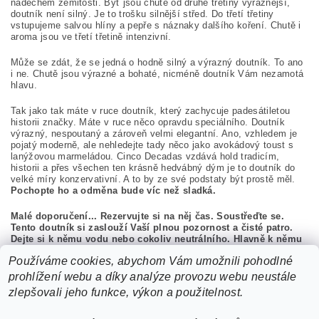
nádechem zemitosti. Byť jsou chutě od druhé třetiny výraznější,
doutník není silný. Je to trošku silnější střed. Do třetí třetiny
vstupujeme salvou hlíny a pepře s náznaky dalšího koření. Chutě i
aroma jsou ve třetí třetině intenzivní.
Může se zdát, že se jedná o hodně silný a výrazný doutník. To ano
i ne. Chutě jsou výrazné a bohaté, nicméně doutník Vám nezamotá
hlavu.
Tak jako tak máte v ruce doutník, který zachycuje padesátiletou
historii značky. Máte v ruce něco opravdu speciálního. Doutník
výrazný, nespoutaný a zároveň velmi elegantní. Ano, vzhledem je
pojatý moderně, ale nehledejte tady něco jako avokádový toust s
lanýžovou marmeládou. Cinco Decadas vzdává hold tradicím,
historii a přes všechen ten krásně hedvábný dým je to doutník do
velké míry konzervativní. A to by ze své podstaty být prostě měl.
Pochopte ho a odměna bude víc než sladká.
Malé doporučení... Rezervujte si na něj čas. Soustřeďte se.
Tento doutník si zaslouží Vaší plnou pozornost a čisté patro.
Dejte si k němu vodu nebo cokoliv neutrálního. Hlavně k němu
prosím nepijte rum. Aspoň napoprvé.
Používáme cookies, abychom Vám umožnili pohodlné
prohlížení webu a díky analýze provozu webu neustále
Pro objednání celého boxu vložte prosím do košíku 10 kusů.
zlepšovali jeho funkce, výkon a použitelnost.