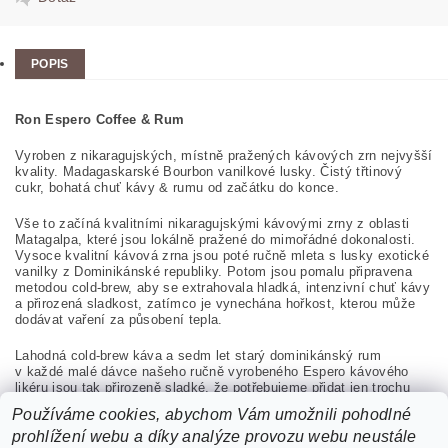
POPIS
Ron Espero Coffee & Rum
V
yroben z nikaragujských, místně pražených kávových zrn nejvyšší
kvality. Madagaskarské Bourbon vanilkové lusky. Čistý třtinový
cukr, bohatá chuť kávy & rumu od začátku do konce.
Vše to začíná kvalitními nikaragujskými kávovými zrny z oblasti
Matagalpa, které jsou lokálně pražené do mimořádné dokonalosti.
Vysoce kvalitní kávová zrna jsou poté ručně mleta s lusky exotické
vanilky z Dominikánské republiky. Potom jsou pomalu připravena
metodou cold-brew, aby se extrahovala hladká, intenzivní chuť kávy
a přirozená sladkost, zatímco je vynechána hořkost, kterou může
dodávat vaření za působení tepla.
Lahodná cold-brew káva a sedm let starý dominikánský rum
v každé malé dávce našeho ručně vyrobeného Espero kávového
likéru jsou tak přirozeně sladké, že potřebujeme přidat jen trochu
čistého třtinového cukru. Výsledkem je náš znamenitý kávový likér,
Používáme cookies, abychom Vám umožnili pohodlné
založený na letitém rumu. Chuť – silnější přirozená chuť kávy a
prohlížení webu a díky analýze provozu webu neustále
dokonalý nádech sladkosti vanilky a starého rumu.