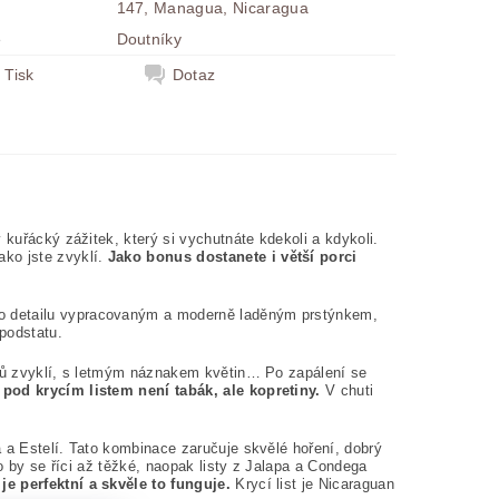
147, Managua, Nicaragua
e
Doutníky
Tisk
Dotaz
 kuřácký zážitek, který si vychutnáte kdekoli a kdykoli.
ko jste zvyklí.
Jako bonus dostanete i větší porci
o detailu vypracovaným a moderně laděným prstýnkem,
 podstatu.
níků zvyklí, s letmým náznakem květin… Po zapálení se
 pod krycím listem není tabák, ale kopretiny.
V chuti
 a Estelí. Tato kombinace zaručuje skvělé hoření, dobrý
lo by se říci až těžké, naopak listy z Jalapa a Condega
e perfektní a skvěle to funguje.
Krycí list je Nicaraguan