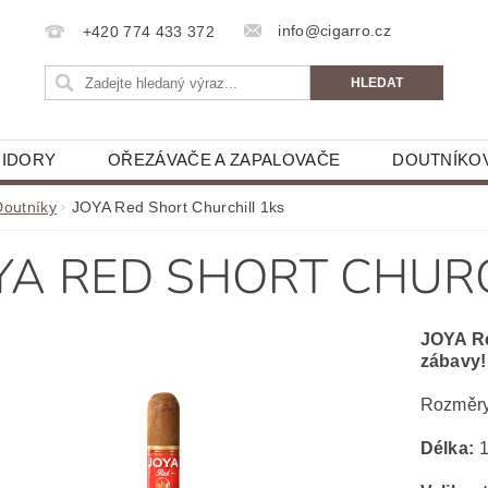
info@cigarro.cz
+420 774 433 372
IDORY
OŘEZÁVAČE A ZAPALOVAČE
DOUTNÍKO
Doutníky
JOYA Red Short Churchill 1ks
YA RED SHORT CHURC
JOYA Re
zábavy!
Rozměry
Délka:
1