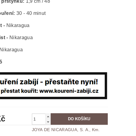
t prstýnku:
1,9 cm / 48
ouření:
30 - 40 minut
t -
Nikaragua
ist -
Nikaragua
Nikaragua
/5
Kč
JOYA DE NICARAGUA, S. A., Km.