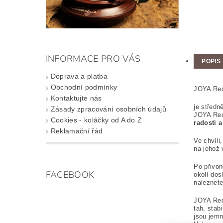
INFORMACE PRO VÁS
POPIS
Doprava a platba
Obchodní podmínky
JOYA Re
Kontaktujte nás
je středn
Zásady zpracování osobních údajů
JOYA Red 
Cookies - koláčky od A do Z
radosti a
Reklamační řád
Ve chvíl
na jehož 
Po přivon
FACEBOOK
okolí dos
naleznete
JOYA Red 
tah, stab
jsou jemn