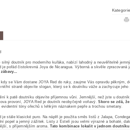
Kategori
d
ě silný doutník pro moderního kuřáka, nabízí lahodný a neuvěřitelně jemný
je pořád čistokrevná Joya de Nicaragua. Výborná a skvěle zpracovaná ja
 zábavy...
i, kdy se Vám dostane JOYA Red do ruky, zaujme Vás opravdu pěkným, d
vnitřní straně objevíte slogan, který se k doutníku váže a zachycuje jeho
ění k patě doutníku objevíte příjemnou vůni. Jemnější, než jste u dout
lova provoní, JOYA Red je doutník neobyčejně voňavý.
Skoro se zdá, že
 evidentní tóny ořechů s lehkým náznakem pepře a trochou smetany.
je stále klasické puro. Na náplň je použita směs listů z Jalapa, Condega
ilní popel a jemný zážitek. Listy z Estelí jsou velmi výrazné a bohaté, da
ější, s příjemnějším aroma.
Tato kombinace lokalit v jednom doutníku j