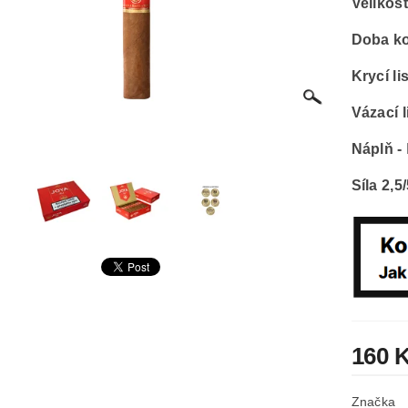
Velikos
Doba k
Krycí lis
Vázací l
Náplň -
Síla 2,5
160 
Značka